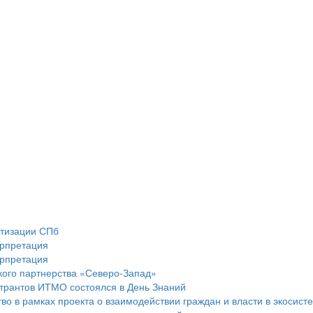
тизации СПб
ерпретация
ерпретация
кого партнерства «Северо-Запад»
трантов ИТМО состоялся в День Знаний
о в рамках проекта о взаимодействии граждан и власти в экосис