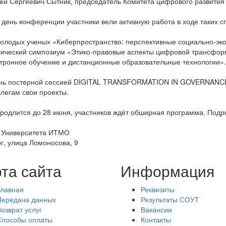
ей Сергеевич Сытник, председатель Комитета цифрового развития 
 день конференции участники вели активную работа в ходе таких 
лодых ученых «Киберпространство: перспективные социально-эко
тический симпозиум «Этико-правовые аспекты цифровой трансфор
ронное обучение и дистанционные образовательные технологии».
нь постерной сессией DIGITAL TRANSFORMATION IN GOVERNANCE 
легам свои проекты.
одлится до 28 июня, участников ждёт обширная программа. Подр
р Университета ИТМО
г, улица Ломоносова, 9
та сайта
Информация
Главная
Реквизиты
Передача данных
Результаты СОУТ
озврат услуг
Вакансии
Способы оплаты
Контакты