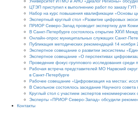
Университет ИТМО и АНО «Диалог Регионы» обсудил
ЦТЭП приступил к выполнению работ по заказу ГУП
Набор на курс повышения квалификации «Основы 
Экспертный круглый стол «Развитие цифровых экос
ПРИОР Северо-Запад проводит экспертизу для Коми
В Санкт-Петербурге состоялось открытие XXVI Меж
Онлайн-опрос муниципальных служащих Санкт-Петер
Публикация методических рекомендаций 14 ноября 
Экспертное совещание о развитии экосистемы «Еди
Экспертное совещание «О перспективах цифровиза
Проведение фокус-группового исследования среди п
Рабочая встреча представителей МО Нарвский округ
в Санкт-Петербурге
Рабочее совещание «Цифровизация на местах: иссл
В Смольном состоялось заседание Научного совета
Круглый стол с участием экспертов некоммерческих 
Эксперты «ПРИОР Северо-Запад» обсудили рекоменд
Контакты