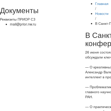
Главная
Документы
/
Новости
/
Реквизиты ПРИОР СЗ
В Санкт-
mail@prior.nw.ru
В Санк
конфер
26 июня состоя
обсуждали ключ
— О креативных
Александр Вале
интеллект в п
— Проблематику
главного научн
РАН.
— О практичес